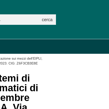
cerca
zazione sui mezzi dell’EIPLI,
e 2023. CIG: Z6F3CB3E8E
temi di
matici di
icembre
A. Via