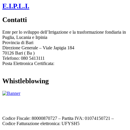
E.I.P.L.I.
Contatti
Ente per lo sviluppo dell’Irrigazione e la trasformazione fondiaria in
Puglia, Lucania e Irpinia
Provincia di
Bari
Direzione Generale – Viale Japigia 184
70126
Bari
(
Ba
)
Telefono: 080 5413111
Posta Elettronica Certificata:
enteirrigazione@legalmail.it
Whistleblowing
Contatta l’Ente
|
Accessibilità
|
Note legali
|
Privacy
|
Cookie policy
|
Credits
| Dati sul monitoraggio | Area riservata
Codice Fiscale: 80000870727 – Partita IVA: 01074150721 –
Codice Fatturazione elettronica: UFYSH5