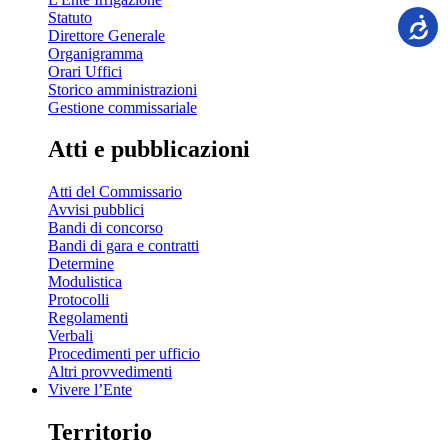
Statuto
Direttore Generale
Organigramma
Orari Uffici
Storico amministrazioni
Gestione commissariale
Atti e pubblicazioni
Atti del Commissario
Avvisi pubblici
Bandi di concorso
Bandi di gara e contratti
Determine
Modulistica
Protocolli
Regolamenti
Verbali
Procedimenti per ufficio
Altri provvedimenti
Vivere l’Ente
Territorio