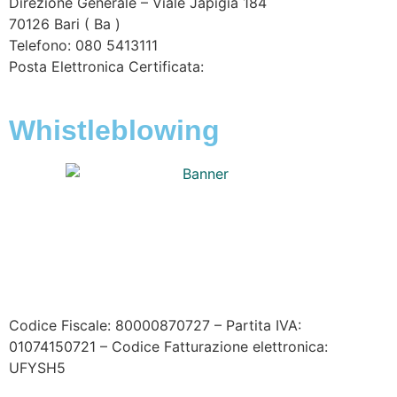
Direzione Generale – Viale Japigia 184
70126
Bari
(
Ba
)
Telefono: 080 5413111
Posta Elettronica Certificata:
enteirrigazione@legalmail.it
Whistleblowing
Contatta l’Ente
|
Accessibilità
|
Note legali
|
Privacy
|
Cookie policy
|
Credits
| Dati sul monitoraggio | Area
riservata
Codice Fiscale: 80000870727 – Partita IVA:
01074150721 – Codice Fatturazione elettronica:
UFYSH5