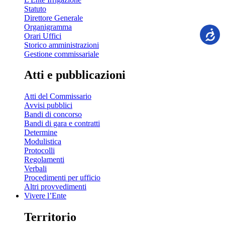
Statuto
Direttore Generale
Organigramma
Orari Uffici
Storico amministrazioni
Gestione commissariale
Atti e pubblicazioni
Atti del Commissario
Avvisi pubblici
Bandi di concorso
Bandi di gara e contratti
Determine
Modulistica
Protocolli
Regolamenti
Verbali
Procedimenti per ufficio
Altri provvedimenti
Vivere l’Ente
Territorio