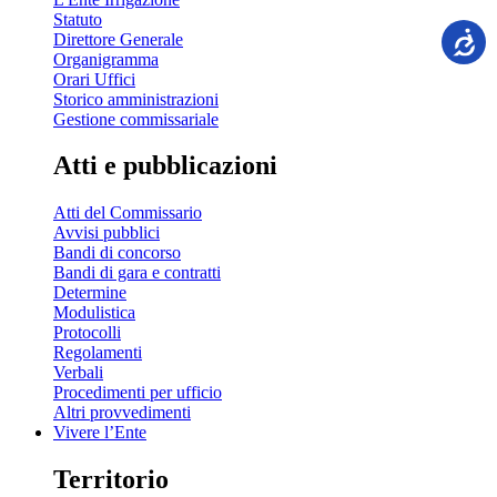
Statuto
Direttore Generale
Organigramma
Orari Uffici
Storico amministrazioni
Gestione commissariale
Atti e pubblicazioni
Atti del Commissario
Avvisi pubblici
Bandi di concorso
Bandi di gara e contratti
Determine
Modulistica
Protocolli
Regolamenti
Verbali
Procedimenti per ufficio
Altri provvedimenti
Vivere l’Ente
Territorio