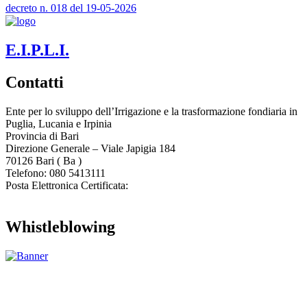
decreto n. 018 del 19-05-2026
E.I.P.L.I.
Contatti
Ente per lo sviluppo dell’Irrigazione e la trasformazione fondiaria in
Puglia, Lucania e Irpinia
Provincia di
Bari
Direzione Generale – Viale Japigia 184
70126
Bari
(
Ba
)
Telefono: 080 5413111
Posta Elettronica Certificata:
enteirrigazione@legalmail.it
Whistleblowing
Contatta l’Ente
|
Accessibilità
|
Note legali
|
Privacy
|
Cookie policy
|
Credits
| Dati sul monitoraggio | Area riservata