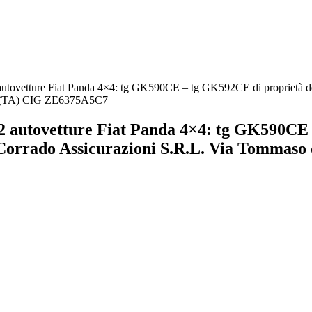
2 autovetture Fiat Panda 4×4: tg GK590CE – tg GK592CE di proprietà d
to (TA) CIG ZE6375A5C7
n.2 autovetture Fiat Panda 4×4: tg GK590CE
 Corrado Assicurazioni S.R.L. Via Tommaso