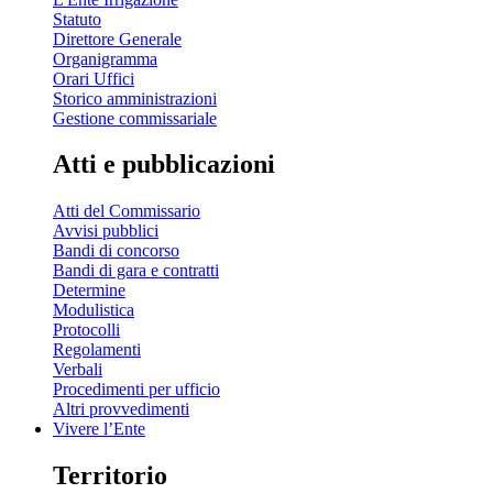
Statuto
Direttore Generale
Organigramma
Orari Uffici
Storico amministrazioni
Gestione commissariale
Atti e pubblicazioni
Atti del Commissario
Avvisi pubblici
Bandi di concorso
Bandi di gara e contratti
Determine
Modulistica
Protocolli
Regolamenti
Verbali
Procedimenti per ufficio
Altri provvedimenti
Vivere l’Ente
Territorio