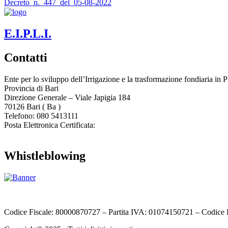
Decreto_n._447_del_05-08-2022
E.I.P.L.I.
Contatti
Ente per lo sviluppo dell’Irrigazione e la trasformazione fondiaria in P
Provincia di
Bari
Direzione Generale – Viale Japigia 184
70126
Bari
(
Ba
)
Telefono: 080 5413111
Posta Elettronica Certificata:
enteirrigazione@legalmail.it
Whistleblowing
Contatta l’Ente
|
Accessibilità
|
Note legali
|
Privacy
|
Cookie policy
|
Codice Fiscale: 80000870727 – Partita IVA: 01074150721 – Codice 