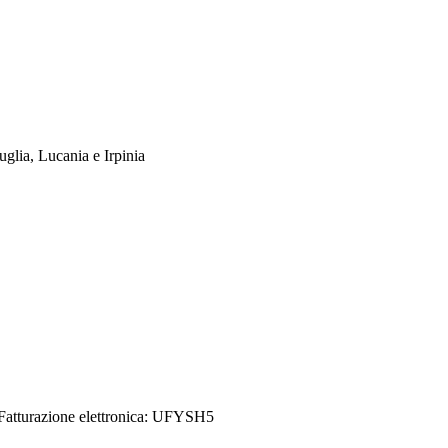
uglia, Lucania e Irpinia
Credits
| Dati sul monitoraggio | Area riservata
Fatturazione elettronica: UFYSH5