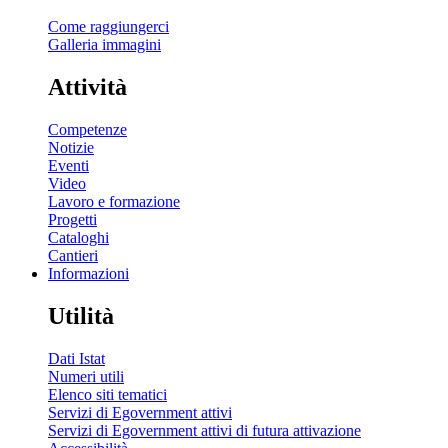
Come raggiungerci
Galleria immagini
Attività
Competenze
Notizie
Eventi
Video
Lavoro e formazione
Progetti
Cataloghi
Cantieri
Informazioni
Utilità
Dati Istat
Numeri utili
Elenco siti tematici
Servizi di Egovernment attivi
Servizi di Egovernment attivi di futura attivazione