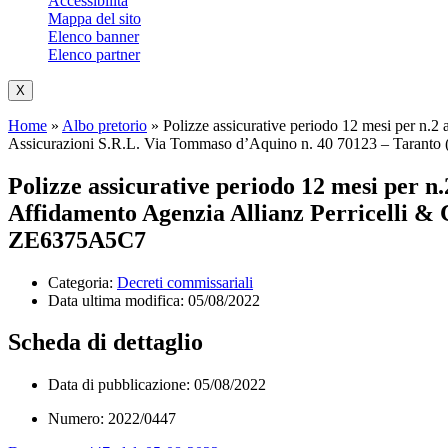
Accessibilità
Mappa del sito
Elenco banner
Elenco partner
X
Home
»
Albo pretorio
»
Polizze assicurative periodo 12 mesi per n.
Assicurazioni S.R.L. Via Tommaso d’Aquino n. 40 70123 – Taran
Polizze assicurative periodo 12 mesi per 
Affidamento Agenzia Allianz Perricelli &
ZE6375A5C7
Categoria:
Decreti commissariali
Data ultima modifica:
05/08/2022
Scheda di dettaglio
Data di pubblicazione: 05/08/2022
Numero: 2022/0447