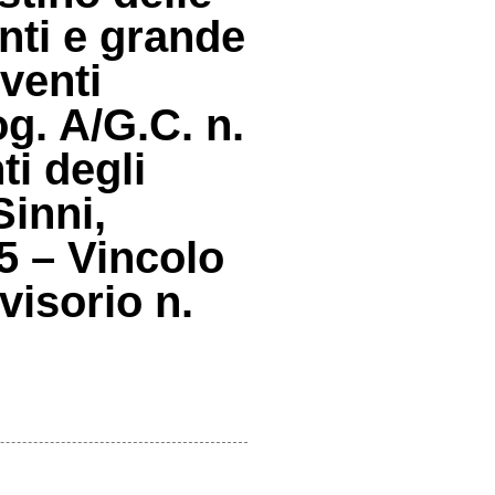
nti e grande
venti
og. A/G.C. n.
i degli
Sinni,
 – Vincolo
visorio n.