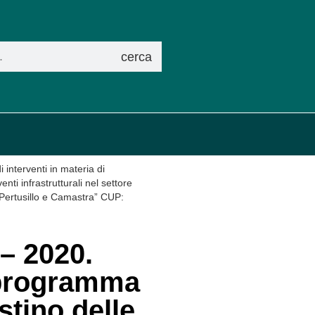
cerca
nterventi in materia di
i infrastrutturali nel settore
, Pertusillo e Camastra” CUP:
– 2020.
 programma
stino delle