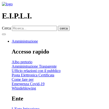
E.I.P.L.I.
Cerca
cerca
Amministrazione
Accesso rapido
Albo pretorio
Amministrazione Trasparente
Ufficio relazioni con il pubblico
Posta Elettronica Certificata
Come fare per
Emergenza Covid-19
Whistleblowing
Ente
L'Ente Irrigazione