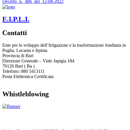
Decreto_n._486_del_12-08-2022
E.I.P.L.I.
Contatti
Ente per lo sviluppo dell’Irrigazione e la trasformazione fondiaria in
Puglia, Lucania e Irpinia
Provincia di
Bari
Direzione Generale – Viale Japigia 184
70126
Bari
(
Ba
)
Telefono: 080 5413111
Posta Elettronica Certificata:
enteirrigazione@legalmail.it
Whistleblowing
Contatta l’Ente
|
Accessibilità
|
Note legali
|
Privacy
|
Cookie policy
|
Credits
| Dati sul monitoraggio | Area riservata