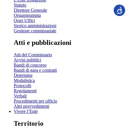
Statuto
Direttore Generale
Organigramma
Orari Uffici
Storico amministrazioni
Gestione commissariale
Atti e pubblicazioni
Atti del Commissario
Avvisi pubblici
Bandi di concorso
Bandi di gara e contratti
Determine
Modulistica
Protocolli
Regolamenti
Verbali
Procedimenti per ufficio
Altri provvedimenti
Vivere l’Ente
Territorio