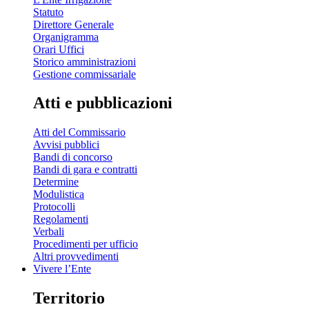
Statuto
Direttore Generale
Organigramma
Orari Uffici
Storico amministrazioni
Gestione commissariale
Atti e pubblicazioni
Atti del Commissario
Avvisi pubblici
Bandi di concorso
Bandi di gara e contratti
Determine
Modulistica
Protocolli
Regolamenti
Verbali
Procedimenti per ufficio
Altri provvedimenti
Vivere l’Ente
Territorio