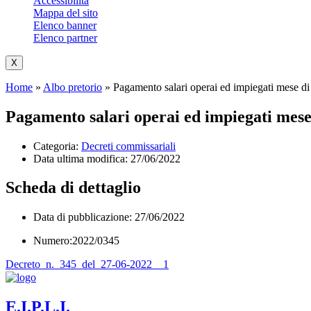
Accessibilità
Mappa del sito
Elenco banner
Elenco partner
X
Home
»
Albo pretorio
»
Pagamento salari operai ed impiegati mese d
Pagamento salari operai ed impiegati mes
Categoria:
Decreti commissariali
Data ultima modifica:
27/06/2022
Scheda di dettaglio
Data di pubblicazione: 27/06/2022
Numero:2022/0345
Decreto_n._345_del_27-06-2022__1
E.I.P.L.I.