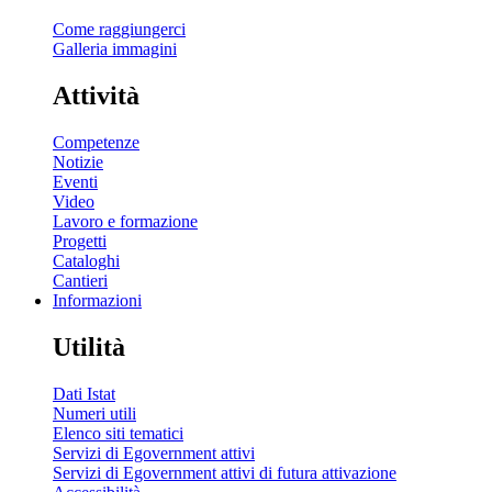
Come raggiungerci
Galleria immagini
Attività
Competenze
Notizie
Eventi
Video
Lavoro e formazione
Progetti
Cataloghi
Cantieri
Informazioni
Utilità
Dati Istat
Numeri utili
Elenco siti tematici
Servizi di Egovernment attivi
Servizi di Egovernment attivi di futura attivazione