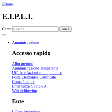
E.I.P.L.I.
Cerca
cerca
Amministrazione
Accesso rapido
Albo pretorio
Amministrazione Trasparente
Ufficio relazioni con il pubblico
Posta Elettronica Certificata
Come fare per
Emergenza Covid-19
Whistleblowing
Ente
L'Ente Irrigazione