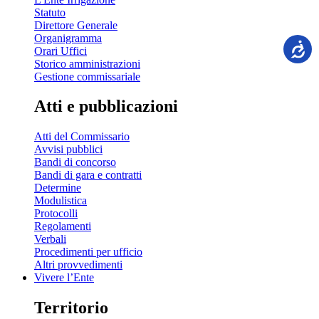
Statuto
Direttore Generale
Organigramma
Orari Uffici
Storico amministrazioni
Gestione commissariale
Atti e pubblicazioni
Atti del Commissario
Avvisi pubblici
Bandi di concorso
Bandi di gara e contratti
Determine
Modulistica
Protocolli
Regolamenti
Verbali
Procedimenti per ufficio
Altri provvedimenti
Vivere l’Ente
Territorio