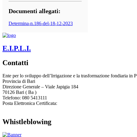
Documenti allegati:
Determina-n.186-del-18-12-2023
E.I.P.L.I.
Contatti
Ente per lo sviluppo dell’Irrigazione e la trasformazione fondiaria in P
Provincia di
Bari
Direzione Generale – Viale Japigia 184
70126
Bari
(
Ba
)
Telefono: 080 5413111
Posta Elettronica Certificata:
enteirrigazione@legalmail.it
Whistleblowing