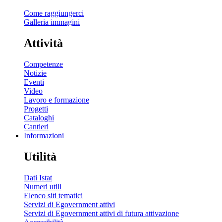
Come raggiungerci
Galleria immagini
Attività
Competenze
Notizie
Eventi
Video
Lavoro e formazione
Progetti
Cataloghi
Cantieri
Informazioni
Utilità
Dati Istat
Numeri utili
Elenco siti tematici
Servizi di Egovernment attivi
Servizi di Egovernment attivi di futura attivazione