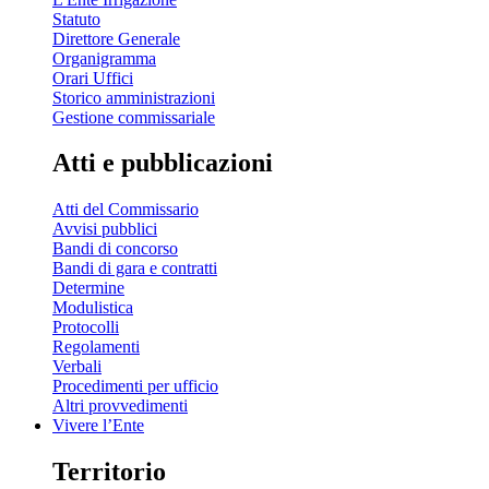
Statuto
Direttore Generale
Organigramma
Orari Uffici
Storico amministrazioni
Gestione commissariale
Atti e pubblicazioni
Atti del Commissario
Avvisi pubblici
Bandi di concorso
Bandi di gara e contratti
Determine
Modulistica
Protocolli
Regolamenti
Verbali
Procedimenti per ufficio
Altri provvedimenti
Vivere l’Ente
Territorio