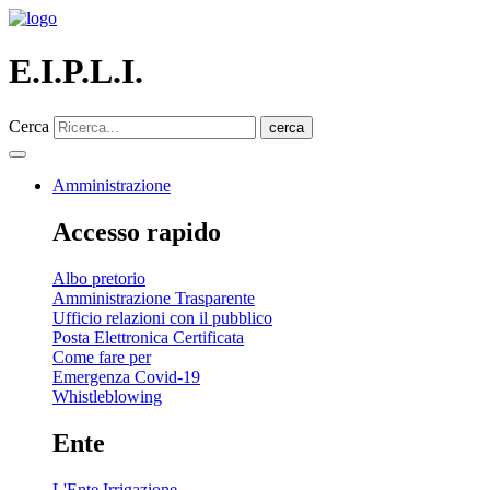
E.I.P.L.I.
Cerca
cerca
Amministrazione
Accesso rapido
Albo pretorio
Amministrazione Trasparente
Ufficio relazioni con il pubblico
Posta Elettronica Certificata
Come fare per
Emergenza Covid-19
Whistleblowing
Ente
L'Ente Irrigazione