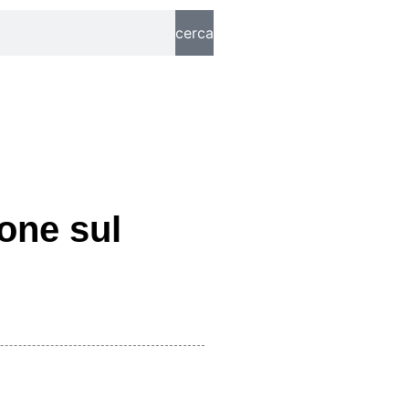
cerca
one sul