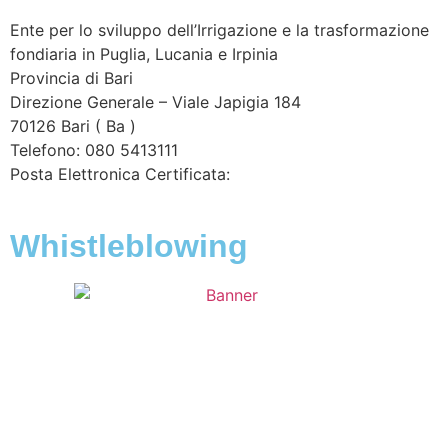
Ente per lo sviluppo dell’Irrigazione e la trasformazione
fondiaria in Puglia, Lucania e Irpinia
Provincia di
Bari
Direzione Generale – Viale Japigia 184
70126
Bari
(
Ba
)
Telefono: 080 5413111
Posta Elettronica Certificata:
enteirrigazione@legalmail.it
Whistleblowing
Contatta l’Ente
|
Accessibilità
|
Note legali
|
Privacy
|
Cookie policy
|
Credits
| Dati sul monitoraggio | Area
riservata