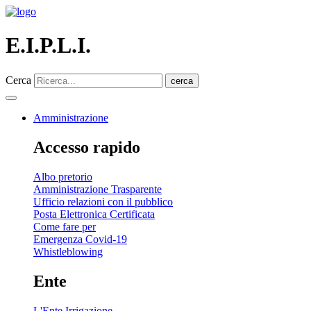
E.I.P.L.I.
Cerca
cerca
Amministrazione
Accesso rapido
Albo pretorio
Amministrazione Trasparente
Ufficio relazioni con il pubblico
Posta Elettronica Certificata
Come fare per
Emergenza Covid-19
Whistleblowing
Ente
L'Ente Irrigazione