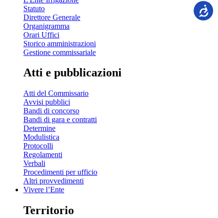
Statuto
Direttore Generale
Organigramma
Orari Uffici
Storico amministrazioni
Gestione commissariale
Atti e pubblicazioni
Atti del Commissario
Avvisi pubblici
Bandi di concorso
Bandi di gara e contratti
Determine
Modulistica
Protocolli
Regolamenti
Verbali
Procedimenti per ufficio
Altri provvedimenti
Vivere l’Ente
Territorio