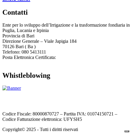
Contatti
Ente per lo sviluppo dell’Irrigazione e la trasformazione fondiaria in
Puglia, Lucania e Irpinia
Provincia di
Bari
Direzione Generale – Viale Japigia 184
70126
Bari
(
Ba
)
Telefono: 080 5413111
Posta Elettronica Certificata:
enteirrigazione@legalmail.it
Whistleblowing
Contatta l’Ente
|
Accessibilità
|
Note legali
|
Privacy
|
Cookie policy
|
Credits
| Dati sul monitoraggio | Area riservata
Codice Fiscale: 80000870727 – Partita IVA: 01074150721 –
Codice Fatturazione elettronica: UFYSH5
Copyright© 2025 - Tutti i diritti riservati