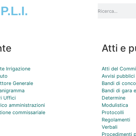
.P.L.I.
nte
Atti e 
te Irrigazione
Atti del Commi
tuto
Avvisi pubblici
ttore Generale
Bandi di conc
anigramma
Bandi di gara e
i Uffici
Determine
ico amministrazioni
Modulistica
tione commissariale
Protocolli
Regolamenti
Verbali
Procedimenti p