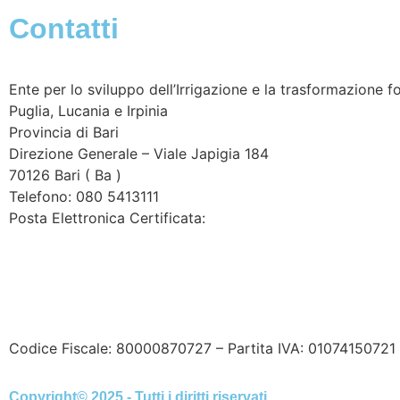
Contatti
Ente per lo sviluppo dell’Irrigazione e la trasformazione fo
Puglia, Lucania e Irpinia
Provincia di
Bari
Direzione Generale – Viale Japigia 184
70126
Bari
(
Ba
)
Telefono: 080 5413111
Posta Elettronica Certificata:
enteirrigazione@legalmail.it
Contatta l’Ente
|
Accessibilità
|
Note legali
|
Privacy
|
Coo
Codice Fiscale: 80000870727 – Partita IVA: 01074150721 
Copyright© 2025 - Tutti i diritti riservati