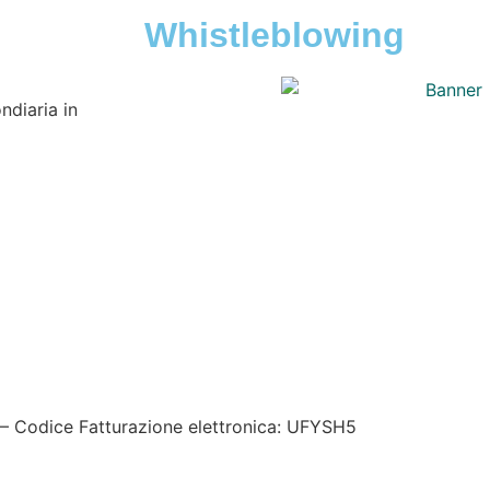
Whistleblowing
ndiaria in
kie policy
|
Credits
| Dati sul monitoraggio | Area riservata
– Codice Fatturazione elettronica: UFYSH5