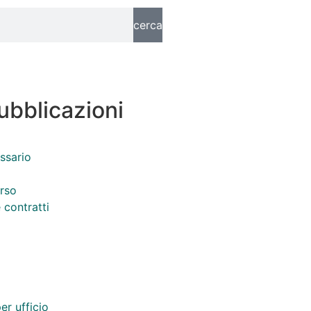
cerca
pubblicazioni
ssario
orso
 contratti
er ufficio