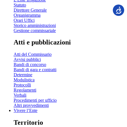
Statuto
Direttore Generale
Organigramma
Orari Uffici
Storico amministrazioni
Gestione commissariale
Atti e pubblicazioni
Atti del Commissario
Avvisi pubblici
Bandi di concorso
Bandi di gara e contratti
Determine
Modulistica
Protocolli
Regolamenti
Verbali
Procedimenti per ufficio
Altri provvedimenti
Vivere l’Ente
Territorio