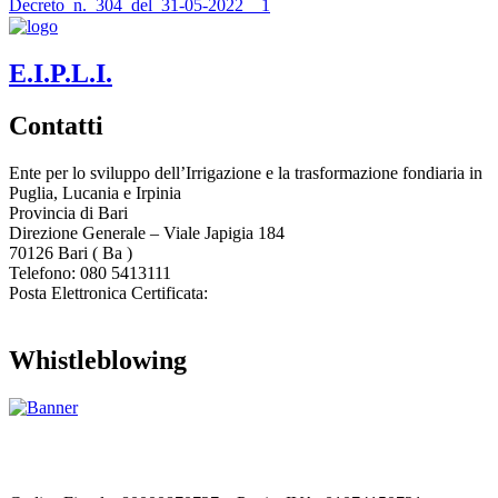
Decreto_n._304_del_31-05-2022__1
E.I.P.L.I.
Contatti
Ente per lo sviluppo dell’Irrigazione e la trasformazione fondiaria in
Puglia, Lucania e Irpinia
Provincia di
Bari
Direzione Generale – Viale Japigia 184
70126
Bari
(
Ba
)
Telefono: 080 5413111
Posta Elettronica Certificata:
enteirrigazione@legalmail.it
Whistleblowing
Contatta l’Ente
|
Accessibilità
|
Note legali
|
Privacy
|
Cookie policy
|
Credits
| Dati sul monitoraggio | Area riservata