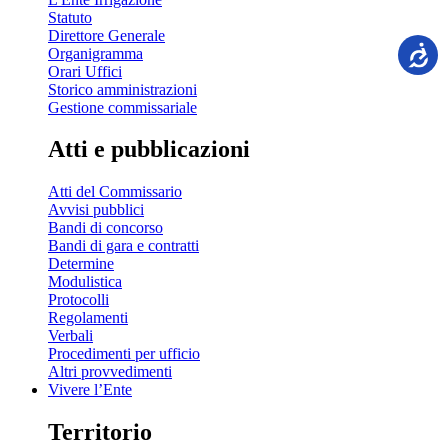
Statuto
Direttore Generale
Organigramma
Orari Uffici
Storico amministrazioni
Gestione commissariale
Atti e pubblicazioni
Atti del Commissario
Avvisi pubblici
Bandi di concorso
Bandi di gara e contratti
Determine
Modulistica
Protocolli
Regolamenti
Verbali
Procedimenti per ufficio
Altri provvedimenti
Vivere l’Ente
Territorio