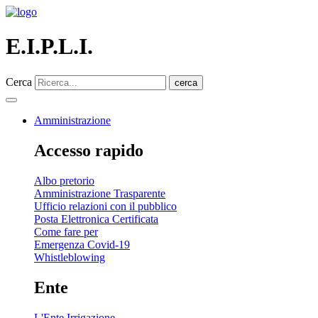
E.I.P.L.I.
Cerca
cerca
Amministrazione
Accesso rapido
Albo pretorio
Amministrazione Trasparente
Ufficio relazioni con il pubblico
Posta Elettronica Certificata
Come fare per
Emergenza Covid-19
Whistleblowing
Ente
L'Ente Irrigazione