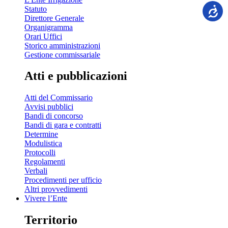
Statuto
Direttore Generale
Organigramma
Orari Uffici
Storico amministrazioni
Gestione commissariale
Atti e pubblicazioni
Atti del Commissario
Avvisi pubblici
Bandi di concorso
Bandi di gara e contratti
Determine
Modulistica
Protocolli
Regolamenti
Verbali
Procedimenti per ufficio
Altri provvedimenti
Vivere l’Ente
Territorio