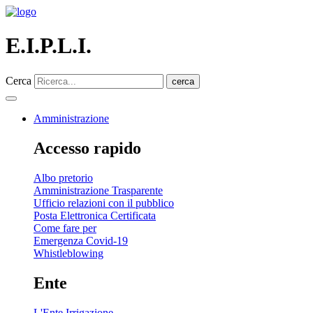
E.I.P.L.I.
Cerca
cerca
Amministrazione
Accesso rapido
Albo pretorio
Amministrazione Trasparente
Ufficio relazioni con il pubblico
Posta Elettronica Certificata
Come fare per
Emergenza Covid-19
Whistleblowing
Ente
L'Ente Irrigazione