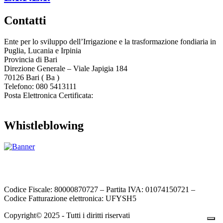
Contatti
Ente per lo sviluppo dell’Irrigazione e la trasformazione fondiaria in
Puglia, Lucania e Irpinia
Provincia di
Bari
Direzione Generale – Viale Japigia 184
70126
Bari
(
Ba
)
Telefono: 080 5413111
Posta Elettronica Certificata:
enteirrigazione@legalmail.it
Whistleblowing
Contatta l’Ente
|
Accessibilità
|
Note legali
|
Privacy
|
Cookie policy
|
Credits
| Dati sul monitoraggio | Area riservata
Codice Fiscale: 80000870727 – Partita IVA: 01074150721 –
Codice Fatturazione elettronica: UFYSH5
Copyright© 2025 - Tutti i diritti riservati