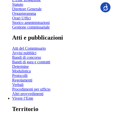
Statuto
Direttore Generale
Organigramma
Orari Uffici
Storico amministrazioni
Gestione commissariale
Atti e pubblicazioni
Atti del Commissario
Avvisi pubblici
Bandi di concorso
Bandi di gara e contratti
Determine
Modulistica
Protocolli
Regolamenti
Verbali
Procedimenti per ufficio
Altri provvedimenti
Vivere l’Ente
Territorio