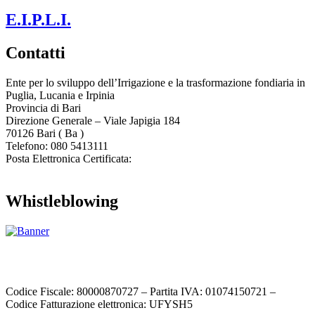
E.I.P.L.I.
Contatti
Ente per lo sviluppo dell’Irrigazione e la trasformazione fondiaria in
Puglia, Lucania e Irpinia
Provincia di
Bari
Direzione Generale – Viale Japigia 184
70126
Bari
(
Ba
)
Telefono: 080 5413111
Posta Elettronica Certificata:
enteirrigazione@legalmail.it
Whistleblowing
Contatta l’Ente
|
Accessibilità
|
Note legali
|
Privacy
|
Cookie policy
|
Credits
| Dati sul monitoraggio | Area riservata
Codice Fiscale: 80000870727 – Partita IVA: 01074150721 –
Codice Fatturazione elettronica: UFYSH5