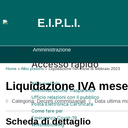
E.I.P.L.I.
Amministrazione
Accesso rapido
Home
»
Albo pretorio
»
Liquidazione IVA mese di febbraio 2023
Liquidazione IVA mese
Albo pretorio
Amministrazione Trasparente
Ufficio relazioni con il pubblico
Categoria:
Decreti commissariali
Data ultima mo
Posta Elettronica Certificata
Come fare per
Emergenza Covid-19
Scheda di dettaglio
Whistleblowing