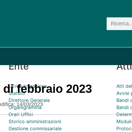
Ente
Att
 di febbraio 2023
L'Ente Irrigazione
Atti d
Statuto
Avvisi 
Direttore Generale
Bandi 
difica:
14/03/2023
Organigramma
Bandi d
Orari Uffici
Determ
Storico amministrazioni
Moduli
Gestione commissariale
Protoco