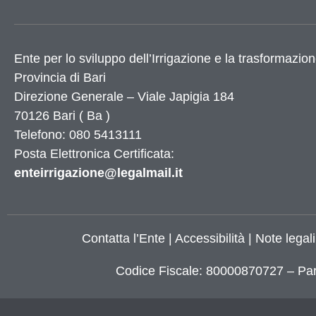
Utilità
Ente per lo sviluppo dell’Irrigazione e la trasformazion
Provincia di
Dati Istat
Bari
Numeri utili
Direzione Generale – Viale Japigia 184
Elenco siti tematici
70126
Bari
(
Ba
)
Servizi di Egovernment attivi
Telefono: 080 5413111
Servizi di Egovernment attivi di futura attiv
Posta Elettronica Certificata:
Accessibilità
enteirrigazione@legalmail.it
Mappa del sito
Elenco banner
Elenco partner
Contatta l’Ente
|
Accessibilità
|
Note legali
X
Codice Fiscale: 80000870727 – Par