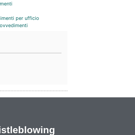
menti
imenti per ufficio
provvedimenti
stleblowing