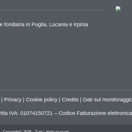
e fondiaria in Puglia, Lucania e Irpinia
azione
|
Privacy
|
Cookie policy
|
Credits
| Dati sul monitoraggio
tita IVA: 01074150721 – Codice Fatturazione elettroni
Copyright© 2025 - Tutti i diritti riservati