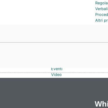
Regola
Verbali
Proced
Altri 
Attività
Competenze
Notizie
Eventi
Video
Lavoro e formazione
Progetti
Cataloghi
Cantieri
Whi