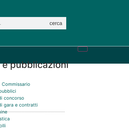
cerca
i e pubblicazioni
el Commissario
pubblici
di concorso
i gara e contratti
ine
stica
lli