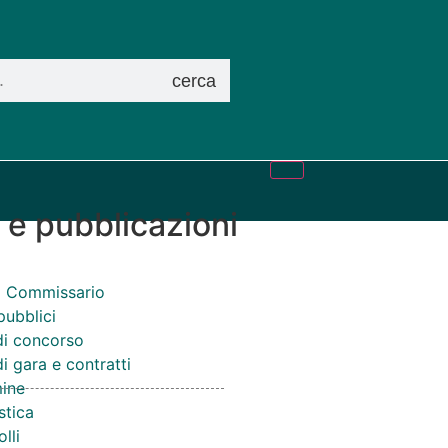
cerca
i e pubblicazioni
el Commissario
pubblici
di concorso
i gara e contratti
ine
stica
lli