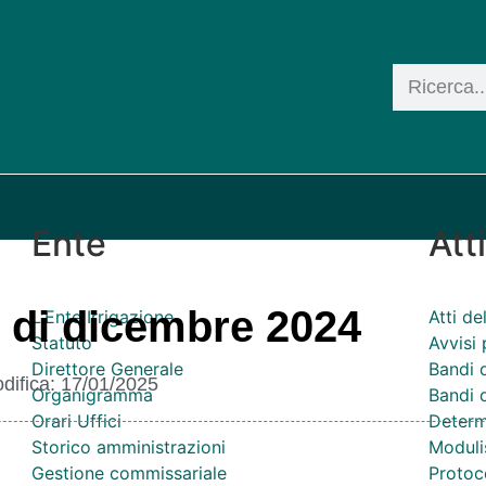
Ente
Att
 di dicembre 2024
L'Ente Irrigazione
Atti d
Statuto
Avvisi 
Direttore Generale
Bandi 
difica:
17/01/2025
Organigramma
Bandi d
Orari Uffici
Determ
Storico amministrazioni
Moduli
Gestione commissariale
Protoco