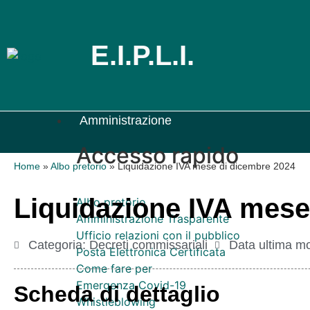
E.I.P.L.I.
Amministrazione
Accesso rapido
Home
»
Albo pretorio
»
Liquidazione IVA mese di dicembre 2024
Liquidazione IVA mese
Albo pretorio
Amministrazione Trasparente
Ufficio relazioni con il pubblico
Categoria:
Decreti commissariali
Data ultima mo
Posta Elettronica Certificata
Come fare per
Emergenza Covid-19
Scheda di dettaglio
Whistleblowing