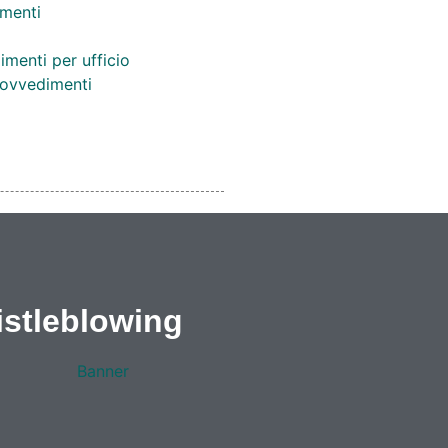
menti
imenti per ufficio
provvedimenti
stleblowing