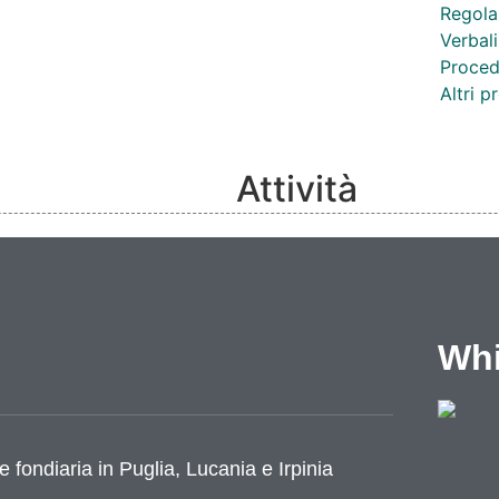
Regola
Verbali
Proced
Altri 
Attività
Competenze
Notizie
Eventi
Video
Whi
Lavoro e formazione
Progetti
Cataloghi
Cantieri
e fondiaria in Puglia, Lucania e Irpinia