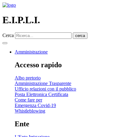
E.I.P.L.I.
Cerca
cerca
Amministrazione
Accesso rapido
Albo pretorio
Amministrazione Trasparente
Ufficio relazioni con il pubblico
Posta Elettronica Certificata
Come fare per
Emergenza Covid-19
Whistleblowing
Ente
L'Ente Irrigazione