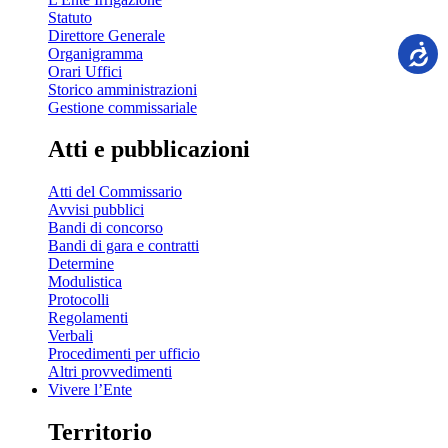
Statuto
Direttore Generale
Organigramma
Orari Uffici
Storico amministrazioni
Gestione commissariale
Atti e pubblicazioni
Atti del Commissario
Avvisi pubblici
Bandi di concorso
Bandi di gara e contratti
Determine
Modulistica
Protocolli
Regolamenti
Verbali
Procedimenti per ufficio
Altri provvedimenti
Vivere l’Ente
Territorio