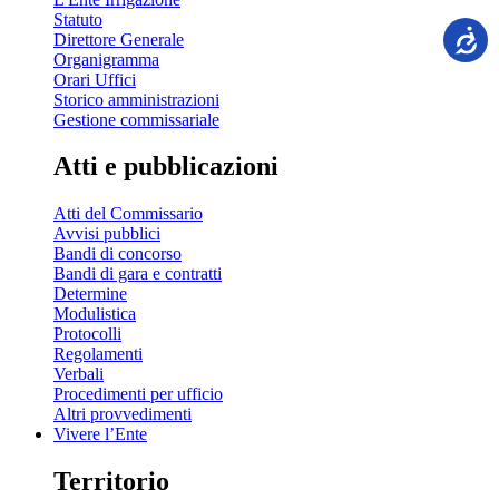
Statuto
Direttore Generale
Organigramma
Orari Uffici
Storico amministrazioni
Gestione commissariale
Atti e pubblicazioni
Atti del Commissario
Avvisi pubblici
Bandi di concorso
Bandi di gara e contratti
Determine
Modulistica
Protocolli
Regolamenti
Verbali
Procedimenti per ufficio
Altri provvedimenti
Vivere l’Ente
Territorio