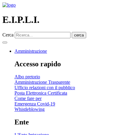
E.I.P.L.I.
Cerca
cerca
Amministrazione
Accesso rapido
Albo pretorio
Amministrazione Trasparente
Ufficio relazioni con il pubblico
Posta Elettronica Certificata
Come fare per
Emergenza Covid-19
Whistleblowing
Ente
L'Ente Irrigazione