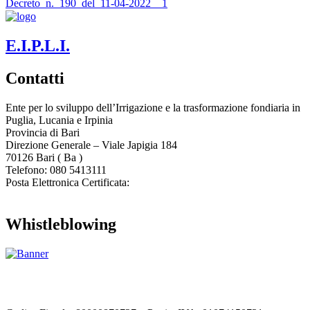
Decreto_n._190_del_11-04-2022__1
E.I.P.L.I.
Contatti
Ente per lo sviluppo dell’Irrigazione e la trasformazione fondiaria in
Puglia, Lucania e Irpinia
Provincia di
Bari
Direzione Generale – Viale Japigia 184
70126
Bari
(
Ba
)
Telefono: 080 5413111
Posta Elettronica Certificata:
enteirrigazione@legalmail.it
Whistleblowing
Contatta l’Ente
|
Accessibilità
|
Note legali
|
Privacy
|
Cookie policy
|
Credits
| Dati sul monitoraggio | Area riservata