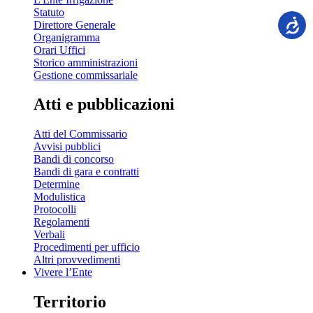
Statuto
Direttore Generale
Organigramma
Orari Uffici
Storico amministrazioni
Gestione commissariale
Atti e pubblicazioni
Atti del Commissario
Avvisi pubblici
Bandi di concorso
Bandi di gara e contratti
Determine
Modulistica
Protocolli
Regolamenti
Verbali
Procedimenti per ufficio
Altri provvedimenti
Vivere l’Ente
Territorio