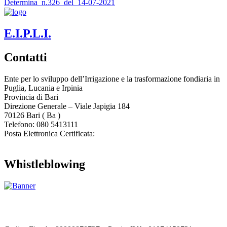
Determina_n.326_del_14-07-2021
E.I.P.L.I.
Contatti
Ente per lo sviluppo dell’Irrigazione e la trasformazione fondiaria in
Puglia, Lucania e Irpinia
Provincia di
Bari
Direzione Generale – Viale Japigia 184
70126
Bari
(
Ba
)
Telefono: 080 5413111
Posta Elettronica Certificata:
enteirrigazione@legalmail.it
Whistleblowing
Contatta l’Ente
|
Accessibilità
|
Note legali
|
Privacy
|
Cookie policy
|
Credits
| Dati sul monitoraggio | Area riservata