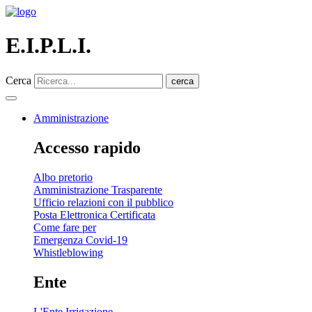
E.I.P.L.I.
Cerca
cerca
Amministrazione
Accesso rapido
Albo pretorio
Amministrazione Trasparente
Ufficio relazioni con il pubblico
Posta Elettronica Certificata
Come fare per
Emergenza Covid-19
Whistleblowing
Ente
L'Ente Irrigazione