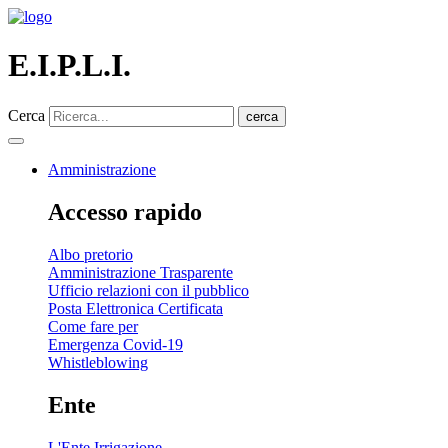
E.I.P.L.I.
Cerca
cerca
Amministrazione
Accesso rapido
Albo pretorio
Amministrazione Trasparente
Ufficio relazioni con il pubblico
Posta Elettronica Certificata
Come fare per
Emergenza Covid-19
Whistleblowing
Ente
L'Ente Irrigazione