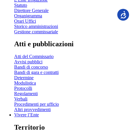
Statuto
Direttore Generale
Organigramma
Orari Uffici
Storico amministrazioni
Gestione commissariale
Atti e pubblicazioni
Atti del Commissario
Avvisi pubblici
Bandi di concorso
Bandi di gara e contratti
Determine
Modulistica
Protocolli
Regolamenti
Verbali
Procedimenti per ufficio
Altri provvedimenti
Vivere l’Ente
Territorio