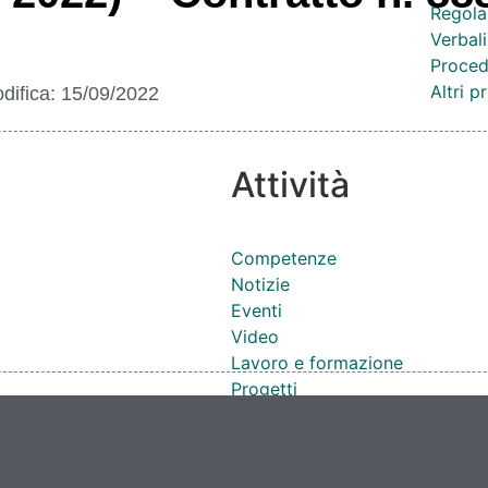
Regola
Verbali
Proced
Altri 
difica:
15/09/2022
Attività
Competenze
Notizie
Eventi
Video
Lavoro e formazione
Progetti
Cataloghi
Cantieri