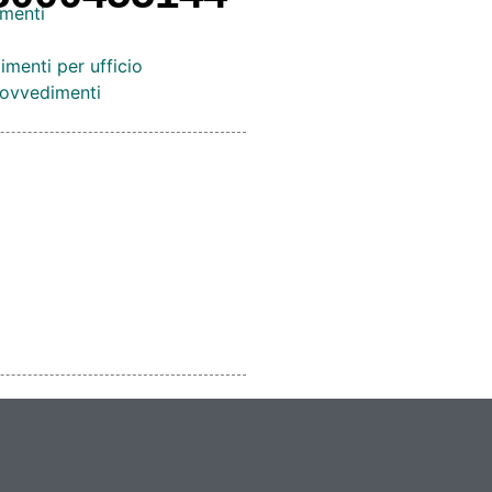
menti
imenti per ufficio
provvedimenti