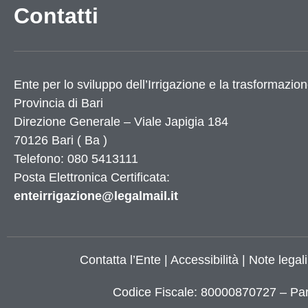
Contatti
Utilità
Dati Istat
Ente per lo sviluppo dell’Irrigazione e la trasformazion
Numeri utili
Provincia di
Bari
Elenco siti tematici
Direzione Generale – Viale Japigia 184
Servizi di Egovernment attivi
70126
Bari
(
Ba
)
Servizi di Egovernment attivi di futura attiv
Accessibilità
Telefono: 080 5413111
Mappa del sito
Posta Elettronica Certificata:
Elenco banner
enteirrigazione@legalmail.it
Elenco partner
X
Contatta l’Ente
|
Accessibilità
|
Note legali
Codice Fiscale: 80000870727 – Par