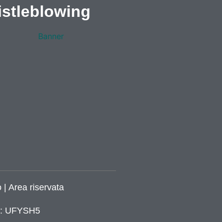
stleblowing
 | Area riservata
ca: UFYSH5