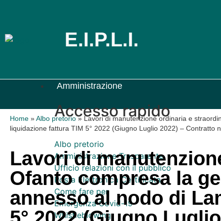
E.I.P.L.I.
Amministrazione
Accesso rapido
Home
»
Albo pretorio
»
Lavori di manutenzione ordinaria e straordi
liquidazione fattura TIM 5° 2022 (Giugno Luglio 2022) – Contrat
Albo pretorio
Lavori di manutenzione
Amministrazione Trasparente
Ufficio relazioni con il pubblico
Ofanto compresa la ges
Posta Elettronica Certificata
Come fare per
annesso al nodo di Lam
Emergenza Covid-19
5° 2022 (Giugno Luglio
Whistleblowing