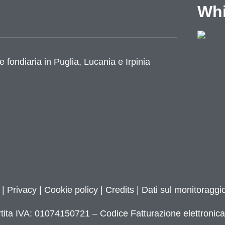
Whi
e fondiaria in Puglia, Lucania e Irpinia
azione
|
Privacy
|
Cookie policy
|
Credits
| Dati sul monitoraggio
tita IVA: 01074150721 – Codice Fatturazione elettroni