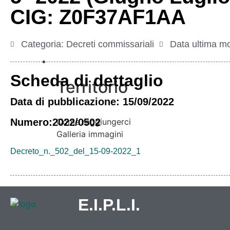
CIG: Z0F37AF1AA
Categoria:
Decreti commissariali
Data ultima mo
Vivere l’Ente
Scheda di dettaglio
Territorio
Data di pubblicazione: 15/09/2022
Numero:2022/0502
Come raggiungerci
Galleria immagini
Decreto_n._502_del_15-09-2022_1
E.I.P.L.I.
Informazioni