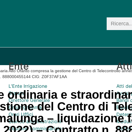
Ente
Att
naria Alto Ofanto compresa la gestione del Centro di Telecontrollo ann
to n. 888000455144 CIG: Z0F37AF1AA
L'Ente Irrigazione
Atti d
 ordinaria e straordinar
Statuto
Avvisi 
Direttore Generale
Bandi 
tione del Centro di Tel
Organigramma
Bandi d
Orari Uffici
Determ
alunga – liquidazione f
Storico amministrazioni
Moduli
 2022) – Contratto n. 8
Gestione commissariale
Protoco