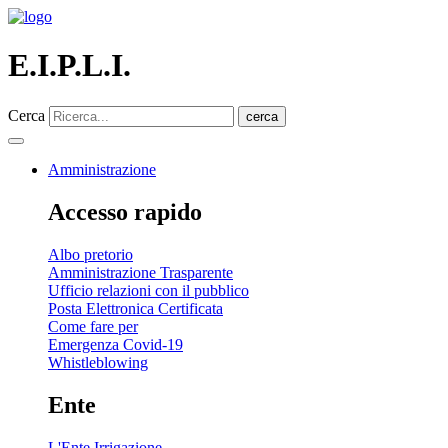
E.I.P.L.I.
Cerca
cerca
Amministrazione
Accesso rapido
Albo pretorio
Amministrazione Trasparente
Ufficio relazioni con il pubblico
Posta Elettronica Certificata
Come fare per
Emergenza Covid-19
Whistleblowing
Ente
L'Ente Irrigazione