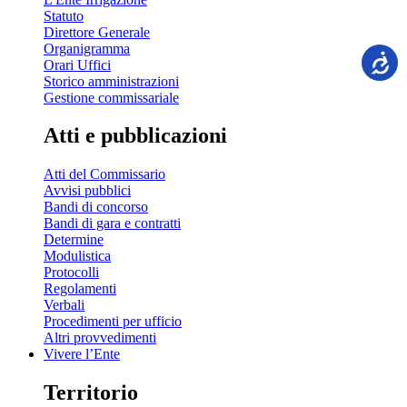
Statuto
Direttore Generale
Organigramma
Orari Uffici
Storico amministrazioni
Gestione commissariale
Atti e pubblicazioni
Atti del Commissario
Avvisi pubblici
Bandi di concorso
Bandi di gara e contratti
Determine
Modulistica
Protocolli
Regolamenti
Verbali
Procedimenti per ufficio
Altri provvedimenti
Vivere l’Ente
Territorio