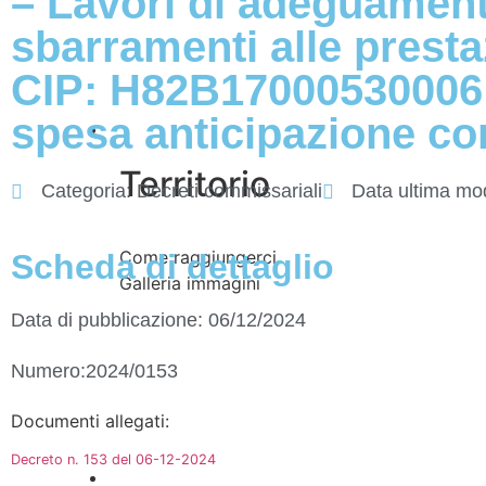
– Lavori di adeguamento
sbarramenti alle presta
CIP: H82B17000530006 
spesa anticipazione co
Vivere l’Ente
Territorio
Categoria:
Decreti commissariali
Data ultima mod
Come raggiungerci
Scheda di dettaglio
Galleria immagini
Data di pubblicazione: 06/12/2024
Numero:2024/0153
Documenti allegati:
Decreto n. 153 del 06-12-2024
Informazioni