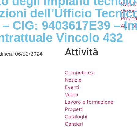
 degli impianti tecnolog
Regola
zioni dell’Ufficio Tecni
Verbali
Proced
– CIG: 9403617E39 – I
Altri 
ntrattuale Vincolo 432
Attività
ifica:
06/12/2024
Competenze
Notizie
Eventi
Video
Lavoro e formazione
Progetti
Cataloghi
Cantieri