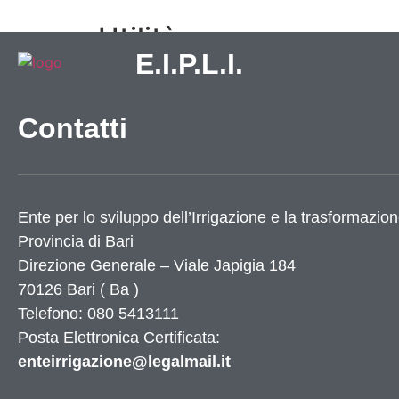
Utilità
E.I.P.L.I.
Dati Istat
Numeri utili
Contatti
Elenco siti tematici
Servizi di Egovernment attivi
Servizi di Egovernment attivi di futura attiv
Accessibilità
Ente per lo sviluppo dell’Irrigazione e la trasformazion
Mappa del sito
Provincia di
Bari
Elenco banner
Direzione Generale – Viale Japigia 184
Elenco partner
70126
Bari
(
Ba
)
X
Telefono: 080 5413111
Posta Elettronica Certificata:
enteirrigazione@legalmail.it