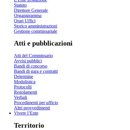
Statuto
Direttore Generale
Organigramma
Orari Uffici
Storico amministrazioni
Gestione commissariale
Atti e pubblicazioni
Atti del Commissario
Avvisi pubblici
Bandi di concorso
Bandi di gara e contratti
Determine
Modulistica
Protocolli
Regolamenti
Verbali
Procedimenti per ufficio
Altri provvedimenti
Vivere l’Ente
Territorio