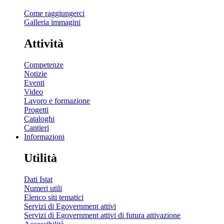
Come raggiungerci
Galleria immagini
Attività
Competenze
Notizie
Eventi
Video
Lavoro e formazione
Progetti
Cataloghi
Cantieri
Informazioni
Utilità
Dati Istat
Numeri utili
Elenco siti tematici
Servizi di Egovernment attivi
Servizi di Egovernment attivi di futura attivazione