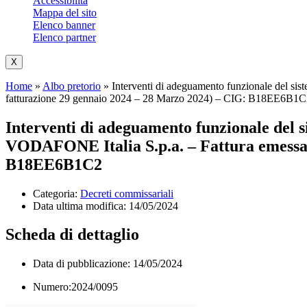
Accessibilità
Mappa del sito
Elenco banner
Elenco partner
X
Home
»
Albo pretorio
»
Interventi di adeguamento funzionale del sis
fatturazione 29 gennaio 2024 – 28 Marzo 2024) – CIG: B18EE6B1C
Interventi di adeguamento funzionale del si
VODAFONE Italia S.p.a. – Fattura emessa 
B18EE6B1C2
Categoria:
Decreti commissariali
Data ultima modifica:
14/05/2024
Scheda di dettaglio
Data di pubblicazione: 14/05/2024
Numero:2024/0095