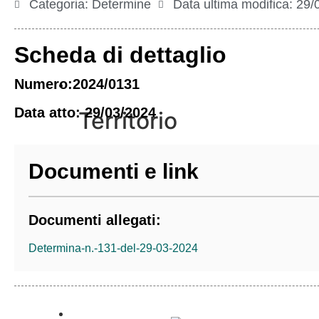
Categoria:
Determine
Data ultima modifica:
29/
Scheda di dettaglio
Numero:2024/0131
Vivere l’Ente
Data atto: 29/03/2024
Territorio
Documenti e link
Come raggiungerci
Galleria immagini
Documenti allegati:
Determina-n.-131-del-29-03-2024
Informazioni