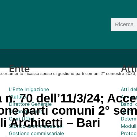
Ente
Att
ccertamento incasso spese di gestione parti comuni 2° semestre 2023, d
L'Ente Irrigazione
Atti d
 n. 70 dell’11/3/24; Acc
Statuto
Avvisi 
Direttore Generale
Bandi 
one parti comuni 2° sem
Organigramma
Bandi d
Orari Uffici
Determ
i Architetti – Bari
Storico amministrazioni
Moduli
Gestione commissariale
Protoco