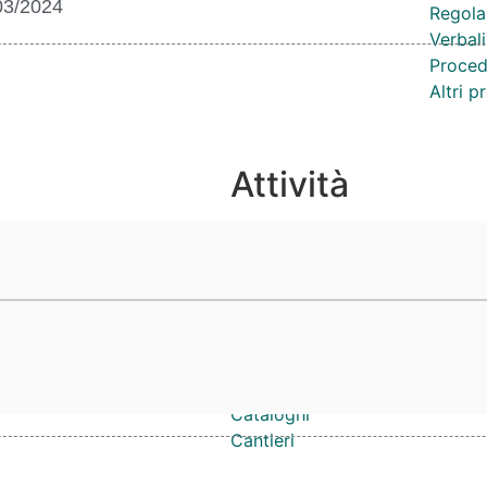
03/2024
Regola
Verbali
Proced
Altri 
Attività
Competenze
Notizie
Eventi
Video
Lavoro e formazione
Progetti
Cataloghi
Cantieri