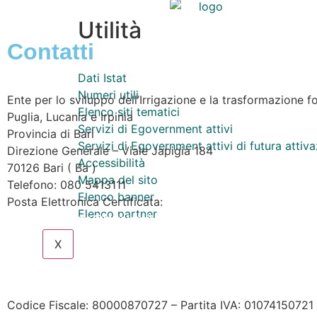
Utilità
Contatti
Dati Istat
Numeri utili
Ente per lo sviluppo dell’Irrigazione e la trasformazione fo
Elenco siti tematici
Puglia, Lucania e Irpinia
Servizi di Egovernment attivi
Provincia di
Bari
Servizi di Egovernment attivi di futura attiv
Direzione Generale – Viale Japigia 184
Accessibilità
70126
Bari
(
Ba
)
Mappa del sito
Telefono: 080 5413111
Elenco banner
Posta Elettronica Certificata:
Elenco partner
enteirrigazione@legalmail.it
X
Contatta l’Ente
|
Accessibilità
|
Note legali
|
Privacy
|
Coo
Codice Fiscale: 80000870727 – Partita IVA: 01074150721 