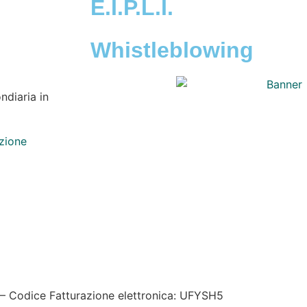
E.I.P.L.I.
Whistleblowing
ndiaria in
azione
kie policy
|
Credits
| Dati sul monitoraggio | Area riservata
– Codice Fatturazione elettronica: UFYSH5