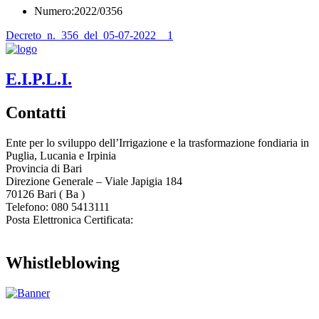
Numero:2022/0356
Decreto_n._356_del_05-07-2022__1
E.I.P.L.I.
Contatti
Ente per lo sviluppo dell’Irrigazione e la trasformazione fondiaria in
Puglia, Lucania e Irpinia
Provincia di
Bari
Direzione Generale – Viale Japigia 184
70126
Bari
(
Ba
)
Telefono: 080 5413111
Posta Elettronica Certificata:
enteirrigazione@legalmail.it
Whistleblowing
Contatta l’Ente
|
Accessibilità
|
Note legali
|
Privacy
|
Cookie policy
|