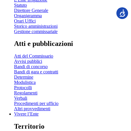
Statuto
Direttore Generale
Organigramma
Orari Uffici
Storico amministrazioni
Gestione commissariale
Atti e pubblicazioni
Atti del Commissario
Avvisi pubblici
Bandi di concorso
Bandi di gara e contratti
Determine
Modulistica
Protocolli
Regolamenti
Verbali
Procedimenti per ufficio
Altri provvedimenti
Vivere l’Ente
Territorio