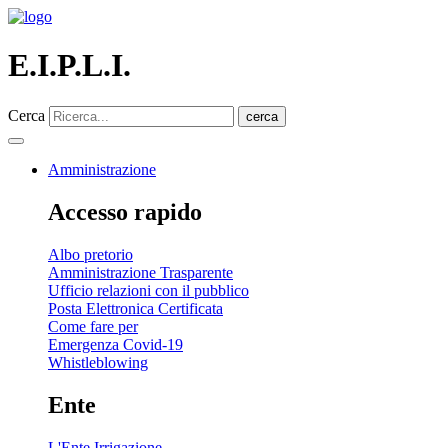
E.I.P.L.I.
Cerca
cerca
Amministrazione
Accesso rapido
Albo pretorio
Amministrazione Trasparente
Ufficio relazioni con il pubblico
Posta Elettronica Certificata
Come fare per
Emergenza Covid-19
Whistleblowing
Ente
L'Ente Irrigazione