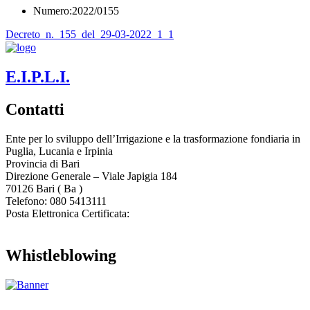
Numero:2022/0155
Decreto_n._155_del_29-03-2022_1_1
E.I.P.L.I.
Contatti
Ente per lo sviluppo dell’Irrigazione e la trasformazione fondiaria in
Puglia, Lucania e Irpinia
Provincia di
Bari
Direzione Generale – Viale Japigia 184
70126
Bari
(
Ba
)
Telefono: 080 5413111
Posta Elettronica Certificata:
enteirrigazione@legalmail.it
Whistleblowing
Contatta l’Ente
|
Accessibilità
|
Note legali
|
Privacy
|
Cookie policy
|