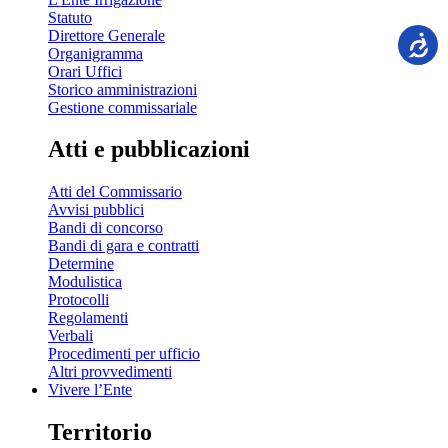
Statuto
Direttore Generale
Organigramma
Orari Uffici
Storico amministrazioni
Gestione commissariale
Atti e pubblicazioni
Atti del Commissario
Avvisi pubblici
Bandi di concorso
Bandi di gara e contratti
Determine
Modulistica
Protocolli
Regolamenti
Verbali
Procedimenti per ufficio
Altri provvedimenti
Vivere l’Ente
Territorio