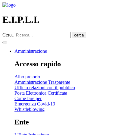
E.I.P.L.I.
Cerca
cerca
Amministrazione
Accesso rapido
Albo pretorio
Amministrazione Trasparente
Ufficio relazioni con il pubblico
Posta Elettronica Certificata
Come fare per
Emergenza Covid-19
Whistleblowing
Ente
L'Ente Irrigazione