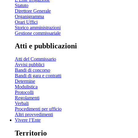
Statuto
Direttore Generale
Organigramma
Orari Uffici
Storico amministrazioni
Gestione commissariale
Atti e pubblicazioni
Atti del Commissario
Avvisi pubblici
Bandi di concorso
Bandi di gara e contratti
Determine
Modulistica
Protocolli
Regolamenti
Verbali
Procedimenti per ufficio
Altri provvedimenti
Vivere l’Ente
Territorio