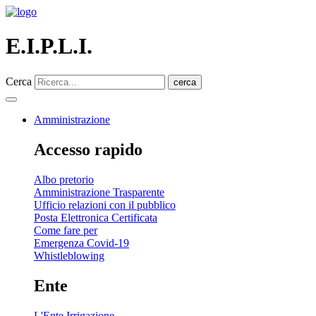
E.I.P.L.I.
Cerca
cerca
Amministrazione
Accesso rapido
Albo pretorio
Amministrazione Trasparente
Ufficio relazioni con il pubblico
Posta Elettronica Certificata
Come fare per
Emergenza Covid-19
Whistleblowing
Ente
L'Ente Irrigazione