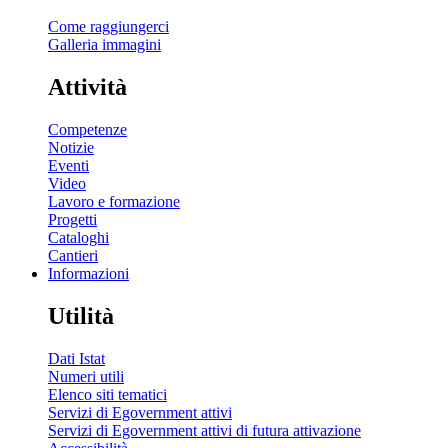
Come raggiungerci
Galleria immagini
Attività
Competenze
Notizie
Eventi
Video
Lavoro e formazione
Progetti
Cataloghi
Cantieri
Informazioni
Utilità
Dati Istat
Numeri utili
Elenco siti tematici
Servizi di Egovernment attivi
Servizi di Egovernment attivi di futura attivazione