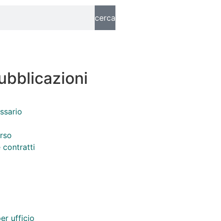
cerca
pubblicazioni
ssario
orso
 contratti
er ufficio