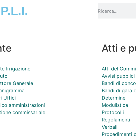
.P.L.I.
nte
Atti e 
te Irrigazione
Atti del Commi
tuto
Avvisi pubblici
ttore Generale
Bandi di conc
anigramma
Bandi di gara e
i Uffici
Determine
ico amministrazioni
Modulistica
tione commissariale
Protocolli
Regolamenti
Verbali
Procedimenti p