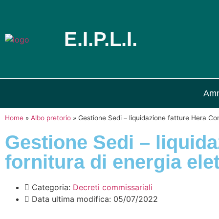
E.I.P.L.I.
Amm
Home
»
Albo pretorio
»
Gestione Sedi – liquidazione fatture Hera Co
Gestione Sedi – liquid
fornitura di energia el
Categoria:
Decreti commissariali
Data ultima modifica:
05/07/2022