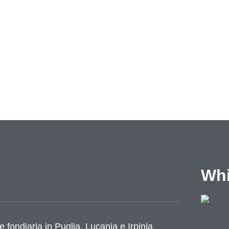
Whi
e fondiaria in Puglia, Lucania e Irpinia