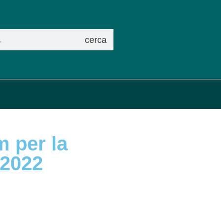
cerca
m per la
 2022