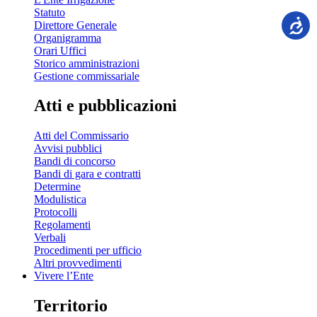
Statuto
Direttore Generale
Organigramma
Orari Uffici
Storico amministrazioni
Gestione commissariale
Atti e pubblicazioni
Atti del Commissario
Avvisi pubblici
Bandi di concorso
Bandi di gara e contratti
Determine
Modulistica
Protocolli
Regolamenti
Verbali
Procedimenti per ufficio
Altri provvedimenti
Vivere l’Ente
Territorio