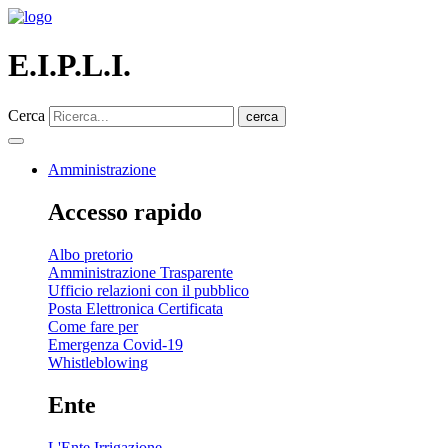
E.I.P.L.I.
Cerca
cerca
Amministrazione
Accesso rapido
Albo pretorio
Amministrazione Trasparente
Ufficio relazioni con il pubblico
Posta Elettronica Certificata
Come fare per
Emergenza Covid-19
Whistleblowing
Ente
L'Ente Irrigazione