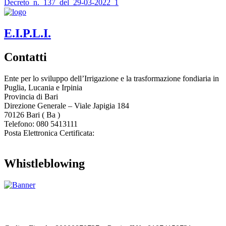
Decreto_n._137_del_29-03-2022_1
E.I.P.L.I.
Contatti
Ente per lo sviluppo dell’Irrigazione e la trasformazione fondiaria in
Puglia, Lucania e Irpinia
Provincia di
Bari
Direzione Generale – Viale Japigia 184
70126
Bari
(
Ba
)
Telefono: 080 5413111
Posta Elettronica Certificata:
enteirrigazione@legalmail.it
Whistleblowing
Contatta l’Ente
|
Accessibilità
|
Note legali
|
Privacy
|
Cookie policy
|
Credits
| Dati sul monitoraggio | Area riservata