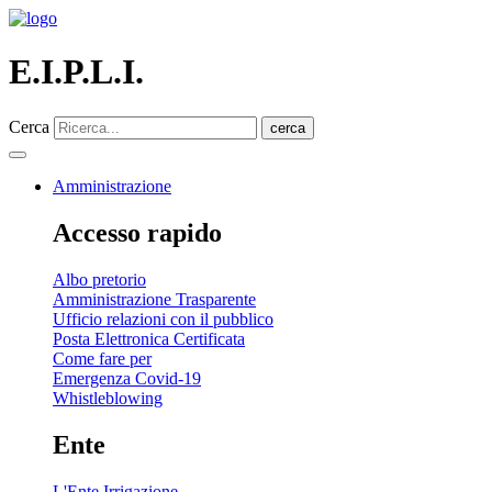
E.I.P.L.I.
Cerca
cerca
Amministrazione
Accesso rapido
Albo pretorio
Amministrazione Trasparente
Ufficio relazioni con il pubblico
Posta Elettronica Certificata
Come fare per
Emergenza Covid-19
Whistleblowing
Ente
L'Ente Irrigazione