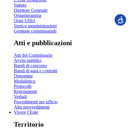
Statuto
Direttore Generale
Organigramma
Orari Uffici
Storico amministrazioni
Gestione commissariale
Atti e pubblicazioni
Atti del Commissario
Avvisi pubblici
Bandi di concorso
Bandi di gara e contratti
Determine
Modulistica
Protocolli
Regolamenti
Verbali
Procedimenti per ufficio
Altri provvedimenti
Vivere l’Ente
Territorio