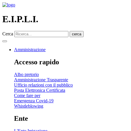
E.I.P.L.I.
Cerca
cerca
Amministrazione
Accesso rapido
Albo pretorio
Amministrazione Trasparente
Ufficio relazioni con il pubblico
Posta Elettronica Certificata
Come fare per
Emergenza Covid-19
Whistleblowing
Ente
L'Ente Irrigazione