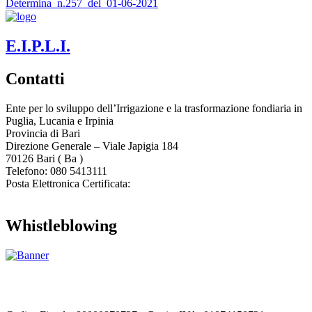
Determina_n.257_del_01-06-2021
E.I.P.L.I.
Contatti
Ente per lo sviluppo dell’Irrigazione e la trasformazione fondiaria in
Puglia, Lucania e Irpinia
Provincia di
Bari
Direzione Generale – Viale Japigia 184
70126
Bari
(
Ba
)
Telefono: 080 5413111
Posta Elettronica Certificata:
enteirrigazione@legalmail.it
Whistleblowing
Contatta l’Ente
|
Accessibilità
|
Note legali
|
Privacy
|
Cookie policy
|
Credits
| Dati sul monitoraggio | Area riservata