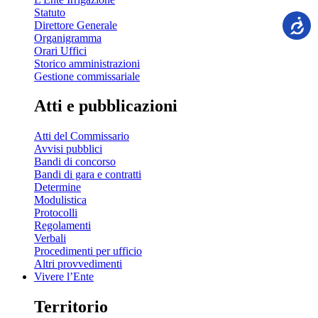
Statuto
Direttore Generale
Organigramma
Orari Uffici
Storico amministrazioni
Gestione commissariale
Atti e pubblicazioni
Atti del Commissario
Avvisi pubblici
Bandi di concorso
Bandi di gara e contratti
Determine
Modulistica
Protocolli
Regolamenti
Verbali
Procedimenti per ufficio
Altri provvedimenti
Vivere l’Ente
Territorio