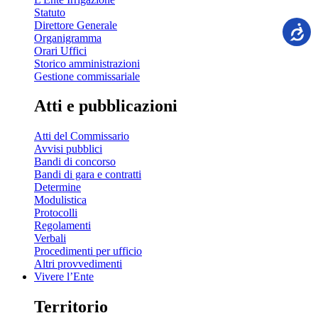
Statuto
Direttore Generale
Organigramma
Orari Uffici
Storico amministrazioni
Gestione commissariale
Atti e pubblicazioni
Atti del Commissario
Avvisi pubblici
Bandi di concorso
Bandi di gara e contratti
Determine
Modulistica
Protocolli
Regolamenti
Verbali
Procedimenti per ufficio
Altri provvedimenti
Vivere l’Ente
Territorio