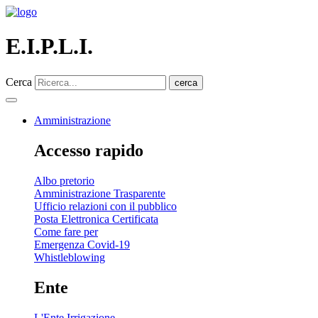
E.I.P.L.I.
Cerca
cerca
Amministrazione
Accesso rapido
Albo pretorio
Amministrazione Trasparente
Ufficio relazioni con il pubblico
Posta Elettronica Certificata
Come fare per
Emergenza Covid-19
Whistleblowing
Ente
L'Ente Irrigazione