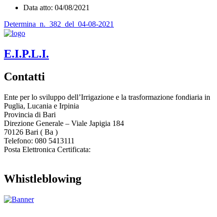
Data atto: 04/08/2021
Determina_n._382_del_04-08-2021
E.I.P.L.I.
Contatti
Ente per lo sviluppo dell’Irrigazione e la trasformazione fondiaria in
Puglia, Lucania e Irpinia
Provincia di
Bari
Direzione Generale – Viale Japigia 184
70126
Bari
(
Ba
)
Telefono: 080 5413111
Posta Elettronica Certificata:
enteirrigazione@legalmail.it
Whistleblowing
Contatta l’Ente
|
Accessibilità
|
Note legali
|
Privacy
|
Cookie policy
|