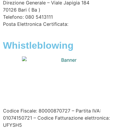
Direzione Generale – Viale Japigia 184
70126
Bari
(
Ba
)
Telefono: 080 5413111
Posta Elettronica Certificata:
enteirrigazione@legalmail.it
Whistleblowing
Contatta l’Ente
|
Accessibilità
|
Note legali
|
Privacy
|
Cookie policy
|
Credits
| Dati sul monitoraggio | Area
riservata
Codice Fiscale: 80000870727 – Partita IVA:
01074150721 – Codice Fatturazione elettronica:
UFYSH5