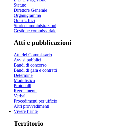
Statuto
Direttore Generale
Organigramma
Orari Uffici
Storico amministrazioni
Gestione commissariale
Atti e pubblicazioni
Atti del Commissario
Avvisi pubblici
Bandi di concorso
Bandi di gara e contratti
Determine
Modulistica
Protocolli
Regolamenti
Verbali
Procedimenti per ufficio
Altri provvedimenti
Vivere l’Ente
Territorio