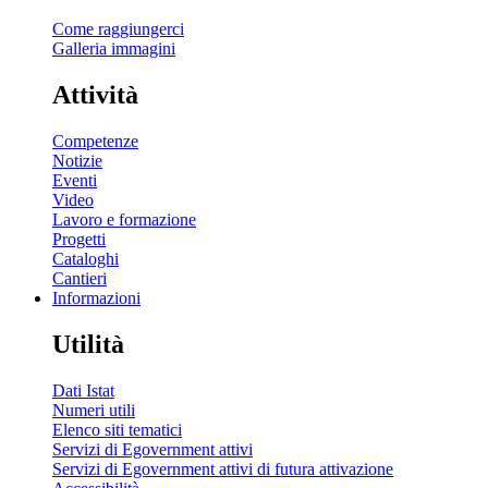
Come raggiungerci
Galleria immagini
Attività
Competenze
Notizie
Eventi
Video
Lavoro e formazione
Progetti
Cataloghi
Cantieri
Informazioni
Utilità
Dati Istat
Numeri utili
Elenco siti tematici
Servizi di Egovernment attivi
Servizi di Egovernment attivi di futura attivazione