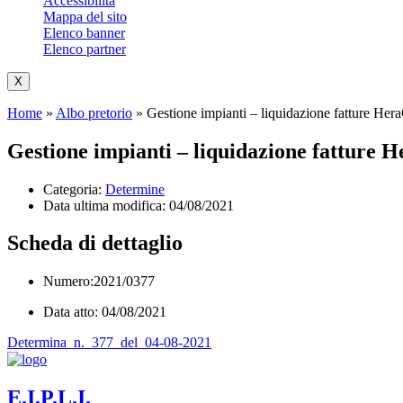
Accessibilità
Mappa del sito
Elenco banner
Elenco partner
X
Home
»
Albo pretorio
»
Gestione impianti – liquidazione fatture Her
Gestione impianti – liquidazione fatture 
Categoria:
Determine
Data ultima modifica:
04/08/2021
Scheda di dettaglio
Numero:2021/0377
Data atto: 04/08/2021
Determina_n._377_del_04-08-2021
E.I.P.L.I.