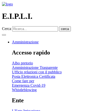
E.I.P.L.I.
Cerca
cerca
Amministrazione
Accesso rapido
Albo pretorio
Amministrazione Trasparente
Ufficio relazioni con il pubblico
Posta Elettronica Certificata
Come fare per
Emergenza Covid-19
Whistleblowing
Ente
L'Ente Irrigazione