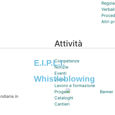
Regola
Verbali
Proced
Altri 
Attività
E.I.P.L.I.
Competenze
Notizie
Eventi
Whistleblowing
Video
Lavoro e formazione
Progetti
ndiaria in
Cataloghi
Cantieri