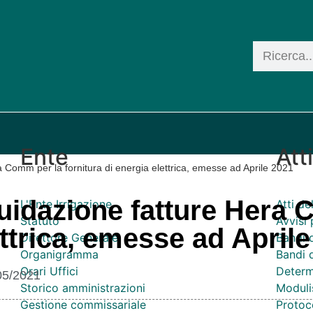
Ente
Att
a Comm per la fornitura di energia elettrica, emesse ad Aprile 2021
quidazione fatture Hera
L'Ente Irrigazione
Atti d
Statuto
Avvisi 
ettrica, emesse ad April
Direttore Generale
Bandi 
Organigramma
Bandi d
Orari Uffici
Determ
05/2021
Storico amministrazioni
Moduli
Gestione commissariale
Protoco