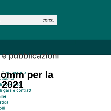
cerca
i e pubblicazioni
 Comm per la
el Commissario
pubblici
e 2021
di concorso
i gara e contratti
ine
stica
lli