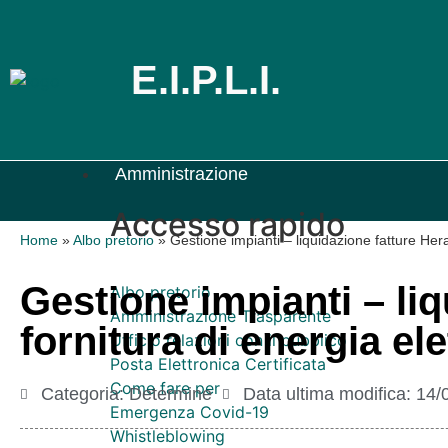
E.I.P.L.I.
Amministrazione
Accesso rapido
Home
»
Albo pretorio
»
Gestione impianti – liquidazione fatture Her
Gestione impianti – li
Albo pretorio
Amministrazione Trasparente
fornitura di energia el
Ufficio relazioni con il pubblico
Posta Elettronica Certificata
Come fare per
Categoria:
Determine
Data ultima modifica:
14/
Emergenza Covid-19
Whistleblowing