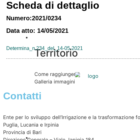
Scheda di dettaglio
Numero:2021/0234
Data atto: 14/05/2021
Vivere l’Ente
Determina_n.234_del_14-05-2021
Territorio
Come raggiungerci
Galleria immagini
Contatti
Ente per lo sviluppo dell’Irrigazione e la trasformazione fo
Puglia, Lucania e Irpinia
Provincia di
Bari
Informazioni
Direzione Generale – Viale Japigia 184