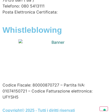
Telefono: 080 5413111
Posta Elettronica Certificata:
enteirrigazione@legalmail.it
Whistleblowing
Contatta l’Ente
|
Accessibilità
|
Note legali
|
Privacy
|
Cookie policy
|
Credits
| Dati sul monitoraggio | Area
riservata
Codice Fiscale: 80000870727 – Partita IVA:
01074150721 – Codice Fatturazione elettronica:
UFYSH5
Copyright© 2025 - Tutti i diritti riservati