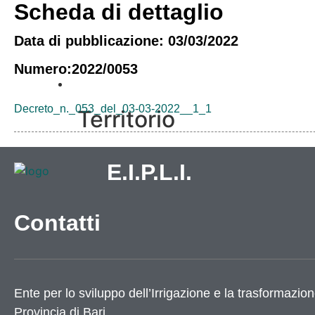
Scheda di dettaglio
Data di pubblicazione: 03/03/2022
Numero:2022/0053
Vivere l’Ente
Decreto_n._053_del_03-03-2022__1_1
Territorio
Come raggiungerci
E.I.P.L.I.
Galleria immagini
Contatti
Ente per lo sviluppo dell’Irrigazione e la trasformazion
Informazioni
Provincia di
Bari