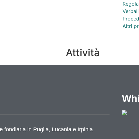
Regola
Verbali
Proced
Altri 
Attività
Competenze
Notizie
Eventi
Video
Whi
Lavoro e formazione
Progetti
Cataloghi
Cantieri
e fondiaria in Puglia, Lucania e Irpinia