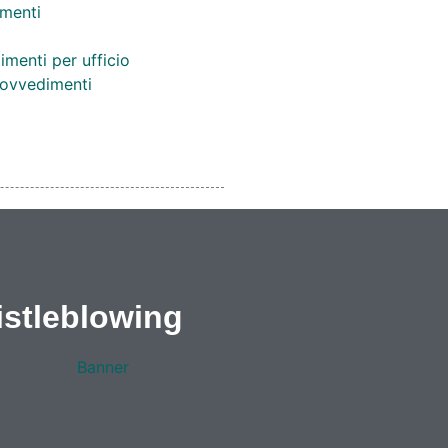
menti
imenti per ufficio
provvedimenti
stleblowing