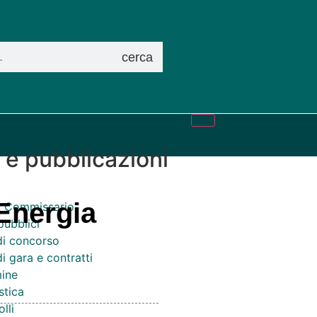
cerca
i e pubblicazioni
 Energia
el Commissario
pubblici
di concorso
i gara e contratti
ine
stica
lli