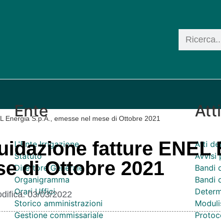
Ente
Att
NEL Energia S.p.A., emesse nel mese di Ottobre 2021
quidazione fatture ENEL
L'Ente Irrigazione
Atti d
Statuto
Avvisi 
se di Ottobre 2021
Direttore Generale
Bandi 
Organigramma
Bandi d
Orari Uffici
Determ
difica:
03/03/2022
Storico amministrazioni
Moduli
Gestione commissariale
Protoco