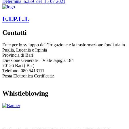
Determina_n.339_del_15-07-2021
E.I.P.L.I.
Contatti
Ente per lo sviluppo dell’Irrigazione e la trasformazione fondiaria in
Puglia, Lucania e Irpinia
Provincia di
Bari
Direzione Generale – Viale Japigia 184
70126
Bari
(
Ba
)
Telefono: 080 5413111
Posta Elettronica Certificata:
enteirrigazione@legalmail.it
Whistleblowing
Contatta l’Ente
|
Accessibilità
|
Note legali
|
Privacy
|
Cookie policy
|
Credits
| Dati sul monitoraggio | Area riservata