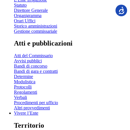
Statuto
Direttore Generale
Organigramma
Orari Uffici
Storico amministrazioni
Gestione commissariale
Atti e pubblicazioni
Atti del Commissario
Avvisi pubblici
Bandi di concorso
Bandi di gara e contratti
Determine
Modulistica
Protocolli
Regolamenti
Verbali
Procedimenti per ufficio
Altri provvedimenti
Vivere l’Ente
Territorio