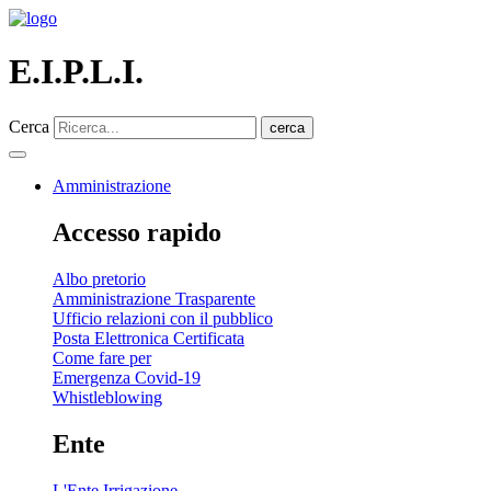
E.I.P.L.I.
Cerca
cerca
Amministrazione
Accesso rapido
Albo pretorio
Amministrazione Trasparente
Ufficio relazioni con il pubblico
Posta Elettronica Certificata
Come fare per
Emergenza Covid-19
Whistleblowing
Ente
L'Ente Irrigazione