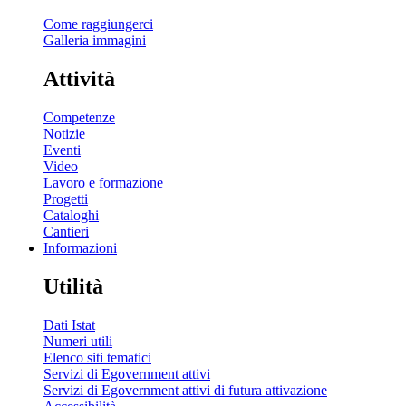
Come raggiungerci
Galleria immagini
Attività
Competenze
Notizie
Eventi
Video
Lavoro e formazione
Progetti
Cataloghi
Cantieri
Informazioni
Utilità
Dati Istat
Numeri utili
Elenco siti tematici
Servizi di Egovernment attivi
Servizi di Egovernment attivi di futura attivazione