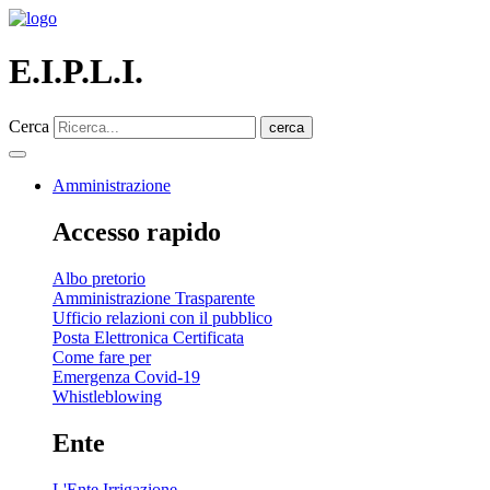
E.I.P.L.I.
Cerca
cerca
Amministrazione
Accesso rapido
Albo pretorio
Amministrazione Trasparente
Ufficio relazioni con il pubblico
Posta Elettronica Certificata
Come fare per
Emergenza Covid-19
Whistleblowing
Ente
L'Ente Irrigazione