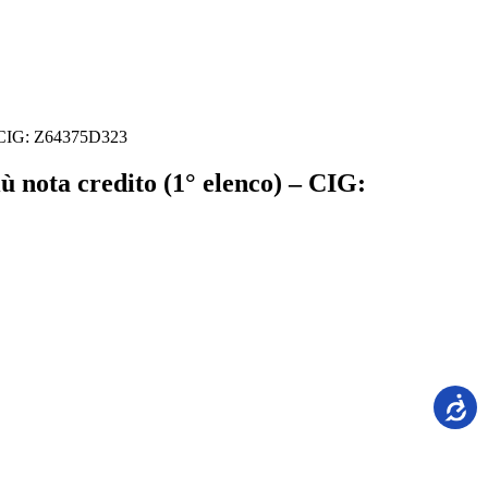
 – CIG: Z64375D323
ù nota credito (1° elenco) – CIG: