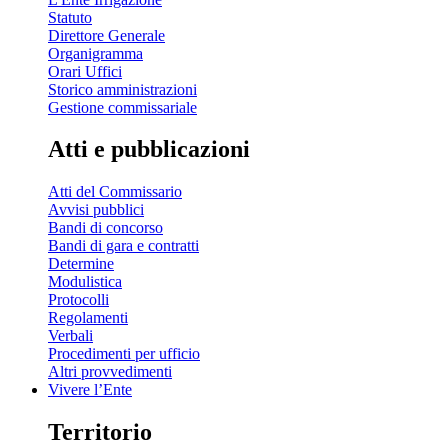
Statuto
Direttore Generale
Organigramma
Orari Uffici
Storico amministrazioni
Gestione commissariale
Atti e pubblicazioni
Atti del Commissario
Avvisi pubblici
Bandi di concorso
Bandi di gara e contratti
Determine
Modulistica
Protocolli
Regolamenti
Verbali
Procedimenti per ufficio
Altri provvedimenti
Vivere l’Ente
Territorio