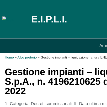
E.I.P.L.I.
Amm
Home
»
Albo pretorio
»
Gestione impianti – liquidazione fattura E
Gestione impianti – li
S.p.A., n. 4196210625 
2022
Categoria:
Decreti commissariali
Data ultima mo