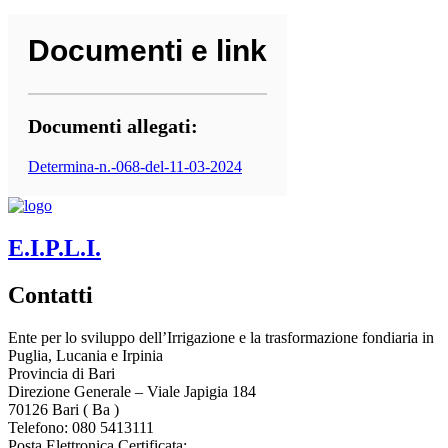
Documenti e link
Documenti allegati:
Determina-n.-068-del-11-03-2024
E.I.P.L.I.
Contatti
Ente per lo sviluppo dell’Irrigazione e la trasformazione fondiaria in
Puglia, Lucania e Irpinia
Provincia di
Bari
Direzione Generale – Viale Japigia 184
70126
Bari
(
Ba
)
Telefono: 080 5413111
Posta Elettronica Certificata: