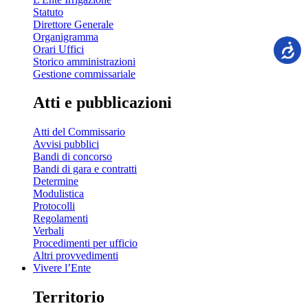
Statuto
Direttore Generale
Organigramma
Orari Uffici
Storico amministrazioni
Gestione commissariale
Atti e pubblicazioni
Atti del Commissario
Avvisi pubblici
Bandi di concorso
Bandi di gara e contratti
Determine
Modulistica
Protocolli
Regolamenti
Verbali
Procedimenti per ufficio
Altri provvedimenti
Vivere l’Ente
Territorio