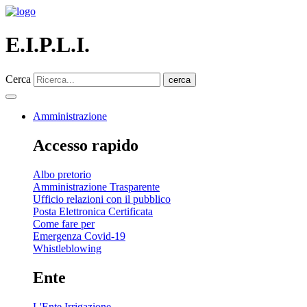
E.I.P.L.I.
Cerca
cerca
Amministrazione
Accesso rapido
Albo pretorio
Amministrazione Trasparente
Ufficio relazioni con il pubblico
Posta Elettronica Certificata
Come fare per
Emergenza Covid-19
Whistleblowing
Ente
L'Ente Irrigazione