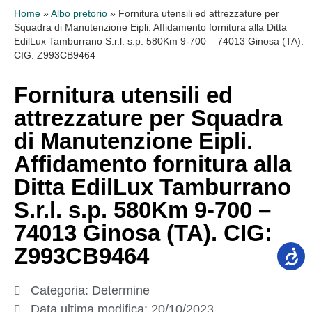
Home
»
Albo pretorio
»
Fornitura utensili ed attrezzature per
Squadra di Manutenzione Eipli. Affidamento fornitura alla Ditta
EdilLux Tamburrano S.r.l. s.p. 580Km 9-700 – 74013 Ginosa (TA).
CIG: Z993CB9464
Fornitura utensili ed
attrezzature per Squadra
di Manutenzione Eipli.
Affidamento fornitura alla
Ditta EdilLux Tamburrano
S.r.l. s.p. 580Km 9-700 –
74013 Ginosa (TA). CIG:
Z993CB9464
Categoria:
Determine
Data ultima modifica:
20/10/2023