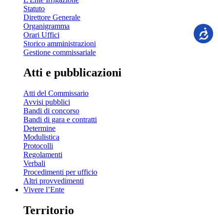
Statuto
Direttore Generale
Organigramma
Orari Uffici
Storico amministrazioni
Gestione commissariale
Atti e pubblicazioni
Atti del Commissario
Avvisi pubblici
Bandi di concorso
Bandi di gara e contratti
Determine
Modulistica
Protocolli
Regolamenti
Verbali
Procedimenti per ufficio
Altri provvedimenti
Vivere l’Ente
Territorio