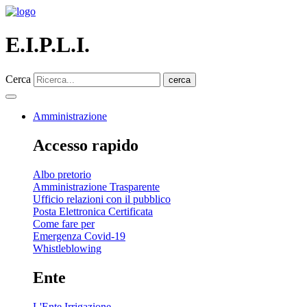
E.I.P.L.I.
Cerca
cerca
Amministrazione
Accesso rapido
Albo pretorio
Amministrazione Trasparente
Ufficio relazioni con il pubblico
Posta Elettronica Certificata
Come fare per
Emergenza Covid-19
Whistleblowing
Ente
L'Ente Irrigazione